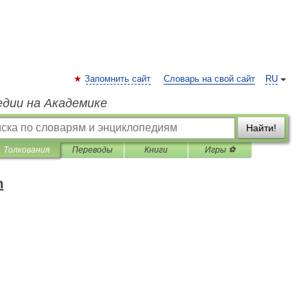
Запомнить сайт
Словарь на свой сайт
RU
едии на Академике
Найти!
Толкования
Переводы
Книги
Игры ⚽
h