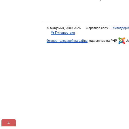
© Академик, 2000-2026
Обратная связь:
Техподдерж
👣 Путешествия
Экспорт словарей на сайты
, сделанные на PHP,
Jo
3