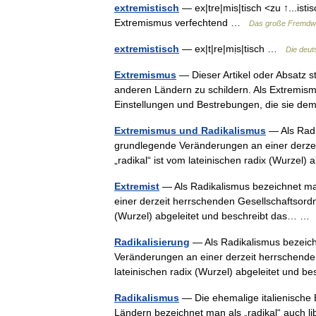
extremistisch
— ex|tre|mis|tisch <zu ↑...isti
Extremismus verfechtend …
Das große Fremdw
extremistisch
— ex|t|re|mịs|tisch …
Die deut
Extremismus
— Dieser Artikel oder Absatz stel
anderen Ländern zu schildern. Als Extremism
Einstellungen und Bestrebungen, die sie
Extremismus und Radikalismus
— Als Radi
grundlegende Veränderungen an einer derzei
„radikal“ ist vom lateinischen radix (Wurze
Extremist
— Als Radikalismus bezeichnet man
einer derzeit herrschenden Gesellschaftsordnu
(Wurzel) abgeleitet und beschreibt das… 
Radikalisierung
— Als Radikalismus bezeichn
Veränderungen an einer derzeit herrschenden 
lateinischen radix (Wurzel) abgeleitet und
Radikalismus
— Die ehemalige italienische
Ländern bezeichnet man als „radikal“ auch li