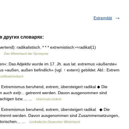
Extremität
 в других словарях:
rtend): radikalistisch. * * * extremistisch:⇨radikal(1)
 …
Das Wörterbuch der Synonyme
n«: Das Adjektiv wurde im 17. Jh. aus lat. extremus »äußerste«
erus »außen, außen befindlich« (vgl. ↑ extern) gebildet. Abl.: Extrem
unftswörterbuch
uf Extremismus beruhend, extrem, übersteigert radikal ◆ Die
rn auch ext|r... getrennt werden. Davon ausgenommen sind
prachigen bzw.… …
Universal-Lexikon
uf Extremismus beruhend, extrem, übersteigert radikal ◆ Die
getrennt werden. Davon ausgenommen sind Zusammensetzungen,
historischen… …
Lexikalische Deutsches Wörterbuch