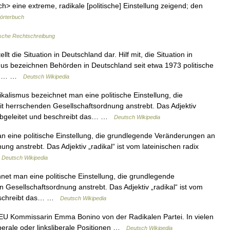
sch> eine extreme, radikale [politische] Einstellung zeigend; den
örterbuch
sche Rechtschreibung
lt die Situation in Deutschland dar. Hilf mit, die Situation in
us bezeichnen Behörden in Deutschland seit etwa 1973 politische
 dem… …
Deutsch Wikipedia
kalismus bezeichnet man eine politische Einstellung, die
t herrschenden Gesellschaftsordnung anstrebt. Das Adjektiv
l) abgeleitet und beschreibt das… …
Deutsch Wikipedia
 eine politische Einstellung, die grundlegende Veränderungen an
ng anstrebt. Das Adjektiv „radikal“ ist vom lateinischen radix
…
Deutsch Wikipedia
et man eine politische Einstellung, die grundlegende
Gesellschaftsordnung anstrebt. Das Adjektiv „radikal“ ist vom
 beschreibt das… …
Deutsch Wikipedia
 EU Kommissarin Emma Bonino von der Radikalen Partei. In vielen
berale oder linksliberale Positionen …
Deutsch Wikipedia