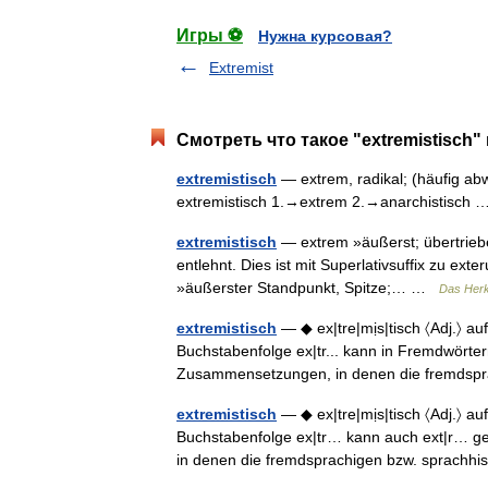
Игры ⚽
Нужна курсовая?
Extremist
Смотреть что такое "extremistisch"
extremistisch
— extrem, radikal; (häufig abwe
extremistisch 1.→extrem 2.→anarchistisch
extremistisch
— extrem »äußerst; übertriebe
entlehnt. Dies ist mit Superlativsuffix zu ext
»äußerster Standpunkt, Spitze;… …
Das Herk
extremistisch
— ◆ ex|tre|mịs|tisch 〈Adj.〉 a
Buchstabenfolge ex|tr... kann in Fremdwörte
Zusammensetzungen, in denen die fremds
extremistisch
— ◆ ex|tre|mịs|tisch 〈Adj.〉 a
Buchstabenfolge ex|tr… kann auch ext|r… 
in denen die fremdsprachigen bzw. sprach