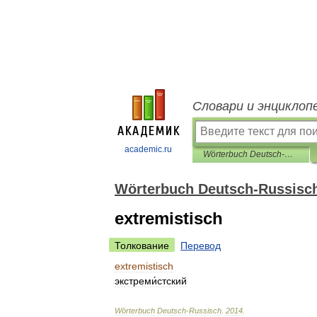
Словари и энциклоп
academic.ru
Wörterbuch Deutsch-Russisch
Wörterbuch Deutsch-Russisc
extremistisch
Толкование
Перевод
extremistisch
экстреми́стский
Wörterbuch
Deutsch
-
Russisch
.
2014
.