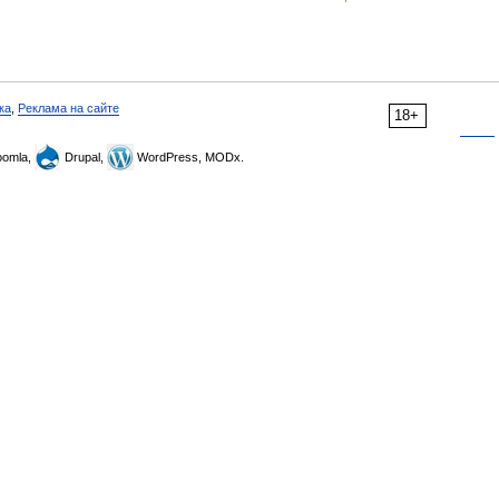
ка
,
Реклама на сайте
18+
omla,
Drupal,
WordPress, MODx.